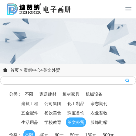
首页
>
案例中心
>
英文外贸
分类：
不限
家居建材
板材家具
机械设备
建筑工程
公司集团
化工制品
杂志期刊
五金配件
餐饮美食
珠宝首饰
农业畜牧
生活用品
学校教育
英文外贸
服饰鞋帽
价格：
不限
40元
60元
80元
150元
300元