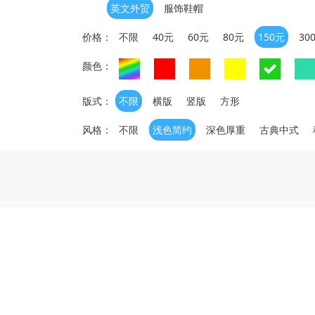
英文外贸
服饰鞋帽
价格：
不限
40元
60元
80元
150元
30
颜色：
版式：
不限
横版
竖版
方形
风格：
不限
浅色简约
深色厚重
古典中式