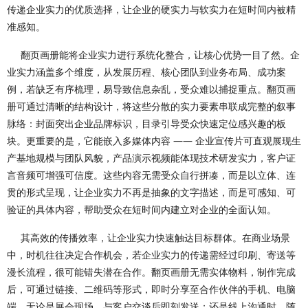
传递企业实力的优质选择，让企业的硬实力与软实力在短时间内被精
准感知。
翻页画册能将企业实力进行系统化整合，让核心优势一目了然。企
业实力涵盖多个维度，从发展历程、核心团队到业务布局、成功案
例，若缺乏有序梳理，易导致信息杂乱，受众难以捕捉重点。翻页画
册可通过清晰的结构设计，将这些分散的实力要素串联成完整的叙事
脉络：封面突出企业品牌标识，目录引导受众快速定位感兴趣的板
块。更重要的是，它能嵌入多媒体内容 —— 企业宣传片可直观展现生
产基地规模与团队风貌，产品演示视频能体现技术研发实力，客户证
言音频可增强可信度。这些内容无需受众自行拼凑，而是以立体、连
贯的形式呈现，让企业实力不再是抽象的文字描述，而是可感知、可
验证的具体内容，帮助受众在短时间内建立对企业的全面认知。
其高效的传播效率，让企业实力快速触达目标群体。在商业场景
中，时机往往决定合作机会，若企业实力的传递需经过印刷、寄送等
漫长流程，很可能错失潜在合作。翻页画册无需实体物料，制作完成
后，可通过链接、二维码等形式，即时分享至合作伙伴的手机、电脑
端。无论是展会现场，与客户交谈后即刻发送；还是线上沟通时，随