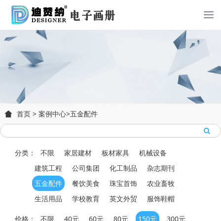
首页
>
案例中心
>
五金配件
分类：
不限
家居建材
板材家具
机械设备
建筑工程
公司集团
化工制品
杂志期刊
五金配件
餐饮美食
珠宝首饰
农业畜牧
生活用品
学校教育
英文外贸
服饰鞋帽
价格：
不限
40元
60元
80元
150元
300元