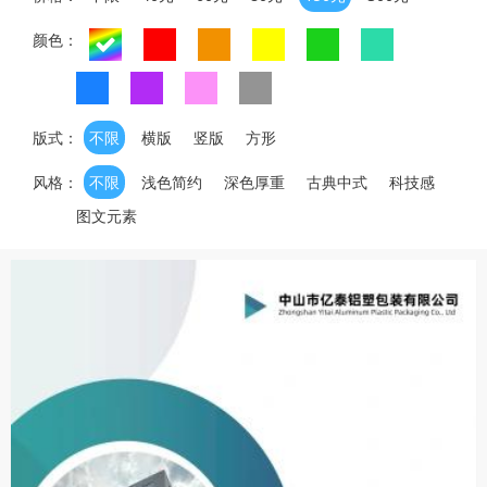
颜色：
版式：
不限
横版
竖版
方形
风格：
不限
浅色简约
深色厚重
古典中式
科技感
图文元素