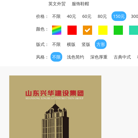
英文外贸
服饰鞋帽
价格：
不限
40元
60元
80元
150元
30
颜色：
版式：
不限
横版
竖版
方形
风格：
不限
浅色简约
深色厚重
古典中式