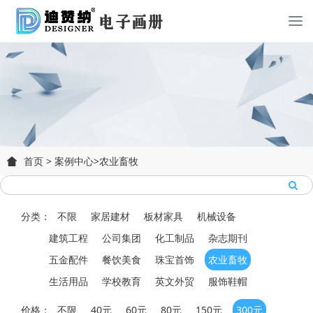
首页
>
案例中心
>
农业畜牧
分类：
不限
家居建材
板材家具
机械设备
建筑工程
公司集团
化工制品
杂志期刊
五金配件
餐饮美食
珠宝首饰
农业畜牧
生活用品
学校教育
英文外贸
服饰鞋帽
价格：
不限
40元
60元
80元
150元
300元