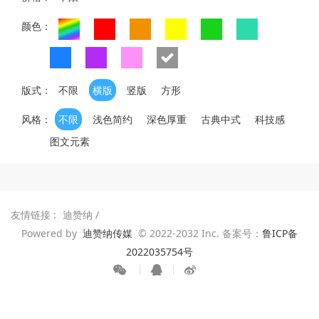
颜色：
版式：
不限
横版
竖版
方形
风格：
不限
浅色简约
深色厚重
古典中式
科技感
图文元素
友情链接 :
迪赞纳
/
Powered by
迪赞纳传媒
© 2022-2032 Inc. 备案号：
鲁ICP备
2022035754号