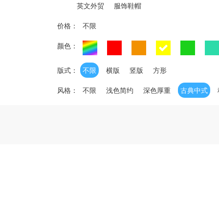
英文外贸
服饰鞋帽
价格：
不限
颜色：
版式：
不限
横版
竖版
方形
风格：
不限
浅色简约
深色厚重
古典中式