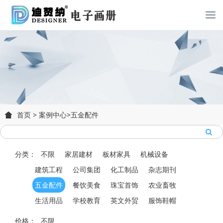
首页
>
案例中心
>
五金配件
分类：
不限
家居建材
板材家具
机械设备
建筑工程
公司集团
化工制品
杂志期刊
五金配件
餐饮美食
珠宝首饰
农业畜牧
生活用品
学校教育
英文外贸
服饰鞋帽
价格：
不限