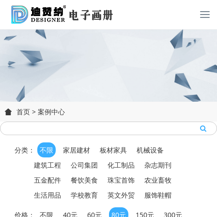
首页
>
案例中心
分类：
不限
家居建材
板材家具
机械设备
建筑工程
公司集团
化工制品
杂志期刊
五金配件
餐饮美食
珠宝首饰
农业畜牧
生活用品
学校教育
英文外贸
服饰鞋帽
价格：
不限
40元
60元
80元
150元
300元