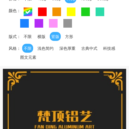
颜色：
版式：
不限
横版
竖版
方形
风格：
不限
浅色简约
深色厚重
古典中式
科技感
图文元素