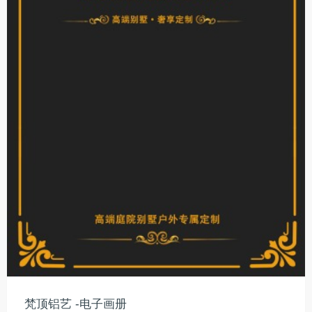
梵顶铝艺 -电子画册