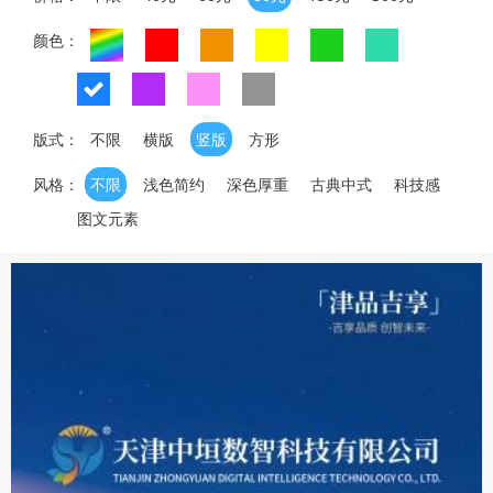
颜色：
版式：
不限
横版
竖版
方形
风格：
不限
浅色简约
深色厚重
古典中式
科技感
图文元素