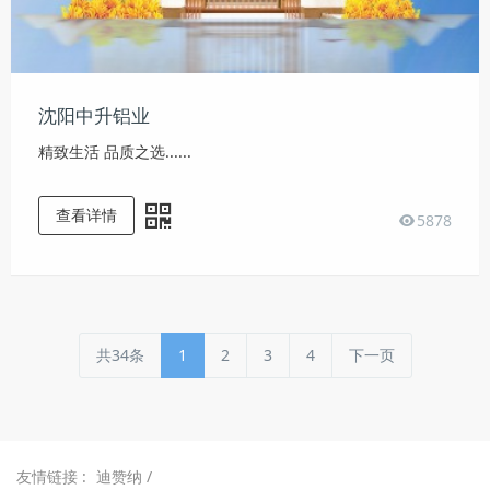
沈阳中升铝业
精致生活 品质之选......
查看详情
5878
共34条
1
2
3
4
下一页
友情链接 :
迪赞纳
/