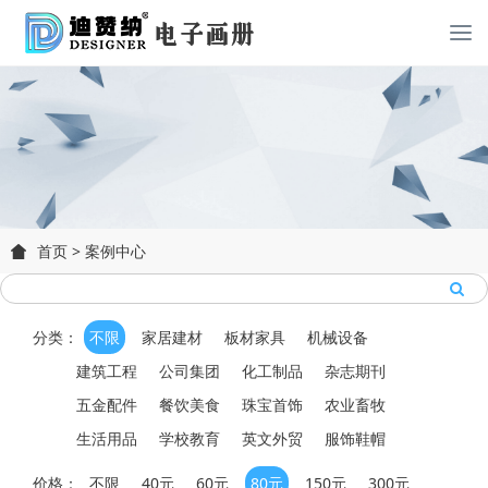
首页
>
案例中心
分类：
不限
家居建材
板材家具
机械设备
建筑工程
公司集团
化工制品
杂志期刊
五金配件
餐饮美食
珠宝首饰
农业畜牧
生活用品
学校教育
英文外贸
服饰鞋帽
价格：
不限
40元
60元
80元
150元
300元