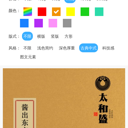
颜色：
版式：
不限
横版
竖版
方形
风格：
不限
浅色简约
深色厚重
古典中式
科技感
图文元素