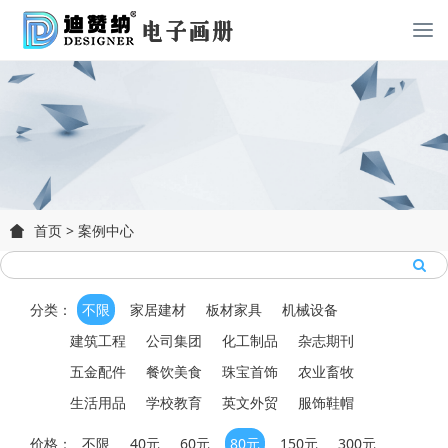
首页
>
案例中心
分类：
不限
家居建材
板材家具
机械设备
建筑工程
公司集团
化工制品
杂志期刊
五金配件
餐饮美食
珠宝首饰
农业畜牧
生活用品
学校教育
英文外贸
服饰鞋帽
价格：
不限
40元
60元
80元
150元
300元