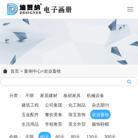
首页
>
案例中心
>
农业畜牧
分类：
不限
家居建材
板材家具
机械设备
建筑工程
公司集团
化工制品
杂志期刊
五金配件
餐饮美食
珠宝首饰
农业畜牧
生活用品
学校教育
英文外贸
服饰鞋帽
价格：
不限
40元
60元
80元
150元
300元