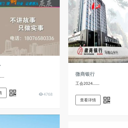
窗
微商银行
..
工会2024......
情
4768
查看详情