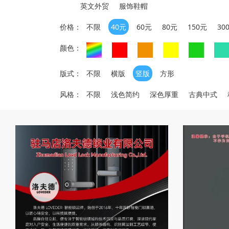
英文外贸
服饰鞋帽
价格：
不限
40元
60元
80元
150元
30
颜色：
版式：
不限
横版
竖版
方形
风格：
不限
浅色简约
深色厚重
古典中式