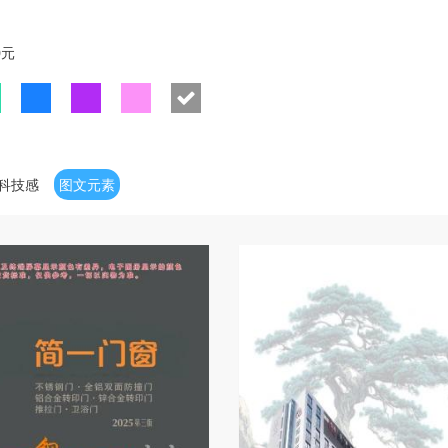
0元
科技感
图文元素