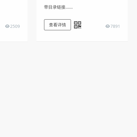
带目录链接......
查看详情
7891
2509