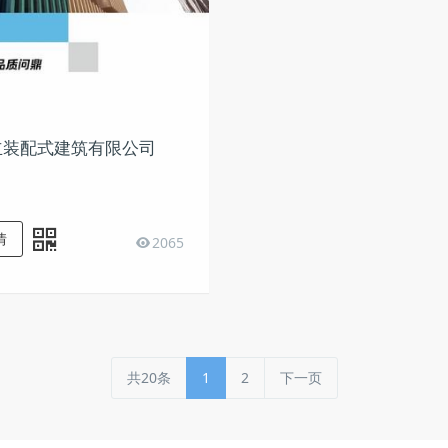
立装配式建筑有限公司
情
2065
共20条
1
2
下一页