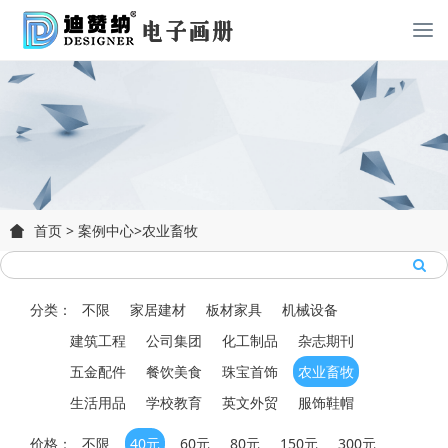
首页
>
案例中心
>
农业畜牧
分类：
不限
家居建材
板材家具
机械设备
建筑工程
公司集团
化工制品
杂志期刊
五金配件
餐饮美食
珠宝首饰
农业畜牧
生活用品
学校教育
英文外贸
服饰鞋帽
价格：
不限
40元
60元
80元
150元
300元