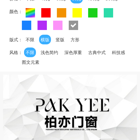
颜色：
版式：
不限
横版
竖版
方形
风格：
不限
浅色简约
深色厚重
古典中式
科技感
图文元素