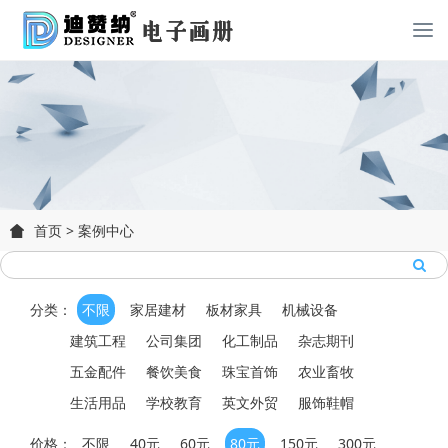
首页
>
案例中心
分类：
不限
家居建材
板材家具
机械设备
建筑工程
公司集团
化工制品
杂志期刊
五金配件
餐饮美食
珠宝首饰
农业畜牧
生活用品
学校教育
英文外贸
服饰鞋帽
价格：
不限
40元
60元
80元
150元
300元