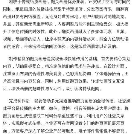
相较于传统纸质画册，翻页画册优势显著。它突破了空间与时间的
限制。纸质画册的传播往往局限于特定场所，分发范围有限，而翻页
画册只要有网络覆盖，无论身处世界何地，用户都能随时随地浏览。
并且，其更新无需重新印刷，内容调整后能即刻呈现给受众，极大提
升了信息传播的时效性。此外，翻页画册融入了多媒体元素，音频、
视频、动画等的嵌入，让原本静态的内容鲜活起来，能全方位调动读
者的感官，带来沉浸式的阅读体验，这是纸质画册难以企及的。
制作精良的翻页画册是实现全域快速传播的基础。首先要精心策划
内容，明确目标受众，精准定位他们的需求与兴趣点。在设计方面，
注重页面布局的合理性与美观度，色彩搭配协调，字体选择恰当，图
片高清且与内容契合。同时，利用好翻页效果、转场动画等交互设
计，增强画册的趣味性与互动性，吸引读者持续翻阅。
完成制作后，就要借助多元渠道推动翻页画册的全域传播。社交媒
体平台是传播的主力军，微信、微博、抖音等拥有庞大用户群体。将
翻页画册生成链接或二维码分享至这些平台，利用用户的社交关系
链，实现裂变式传播。企业还可在官网设置专门的翻页画册展示页
面，方便客户深入了解企业产品与服务。电子邮件营销也不容忽视，