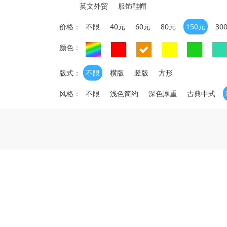
英文外贸
服饰鞋帽
价格：
不限
40元
60元
80元
150元
30
颜色：
版式：
不限
横版
竖版
方形
风格：
不限
浅色简约
深色厚重
古典中式