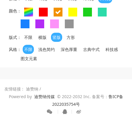
颜色：
版式：
不限
横版
竖版
方形
风格：
不限
浅色简约
深色厚重
古典中式
科技感
图文元素
友情链接 :
迪赞纳
/
Powered by
迪赞纳传媒
© 2022-2032 Inc. 备案号：
鲁ICP备
2022035754号