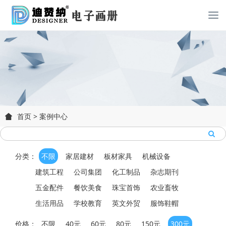
首页
>
案例中心
分类：
不限
家居建材
板材家具
机械设备
建筑工程
公司集团
化工制品
杂志期刊
五金配件
餐饮美食
珠宝首饰
农业畜牧
生活用品
学校教育
英文外贸
服饰鞋帽
价格：
不限
40元
60元
80元
150元
300元