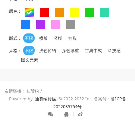
颜色：
版式：
不限
横版
竖版
方形
风格：
不限
浅色简约
深色厚重
古典中式
科技感
图文元素
友情链接 :
迪赞纳
/
Powered by
迪赞纳传媒
© 2022-2032 Inc. 备案号：
鲁ICP备
2022035754号