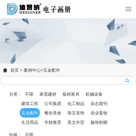
首页
>
案例中心
>
五金配件
分类：
不限
家居建材
板材家具
机械设备
建筑工程
公司集团
化工制品
杂志期刊
五金配件
餐饮美食
珠宝首饰
农业畜牧
生活用品
学校教育
英文外贸
服饰鞋帽
价格：
不限