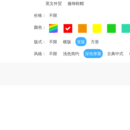
英文外贸
服饰鞋帽
价格：
不限
颜色：
版式：
不限
横版
竖版
方形
风格：
不限
浅色简约
深色厚重
古典中式