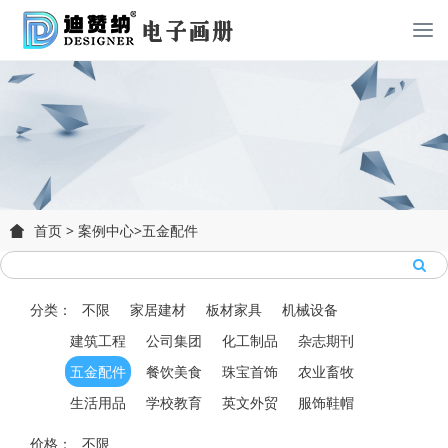
首页
>
案例中心
>
五金配件
分类：
不限
家居建材
板材家具
机械设备
建筑工程
公司集团
化工制品
杂志期刊
五金配件
餐饮美食
珠宝首饰
农业畜牧
生活用品
学校教育
英文外贸
服饰鞋帽
价格：
不限