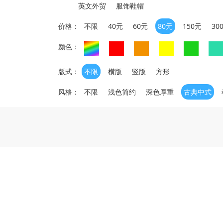
英文外贸
服饰鞋帽
价格：
不限
40元
60元
80元
150元
30
颜色：
版式：
不限
横版
竖版
方形
风格：
不限
浅色简约
深色厚重
古典中式